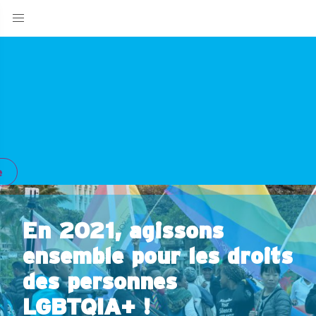
e
En 2021, agissons
ensemble pour les droits
des personnes
LGBTQIA+ !