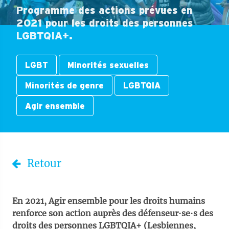
Programme des actions prévues en
2021 pour les droits des personnes
LGBTQIA+.
LGBT
Minorités sexuelles
Minorités de genre
LGBTQIA
Agir ensemble
Retour
En 2021, Agir ensemble pour les droits humains
renforce son action auprès des défenseur∙se∙s des
droits des personnes LGBTQIA+ (Lesbiennes,