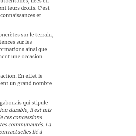
autochtones, liées en
nt leurs droits. C’est
 connaissances et
ncrètes sur le terrain,
tences sur les
formations ainsi que
ement une occasion
action. En effet le
uchent un grand nombre
 gabonais qui stipule
on durable, il est mis
de ces concessions
sdites communautés. La
ontractuelles lié à