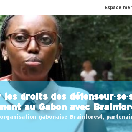
Espace me
les droits des défenseur∙se∙
ement au Gabon avec Brainfor
'organisation gabonaise Brainforest, partenai