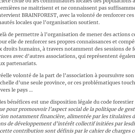
ciété civile ou les communautés locales des populations 
 dernières ne maitrisent et ne connaissent pas suffisamme
ntervient BRAINFOREST, avec la volonté de renforcer ces
utés locales que l’organisation soutient.
elà de permettre à l’organisation de mener des actions co
our elle de renforcer ses propres connaissances et compé
ux droits humains, à travers notamment des sessions de 
ences avec d’autres associations, qui représentent égal
x partenariats.
 réelle volonté de la part de l’association à poursuivre son 
’échelle d’une seule province, or ces problématiques to
vers le pays …
des bénéfices est une disposition légale du code forestier
ue pour promouvoir l’aspect social de la politique de gesti
tion notamment financière, alimentée par les titulaires 
ons de développement d’intérêt collectif initiées par le
cette contribution sont définis par le cahier de charges c