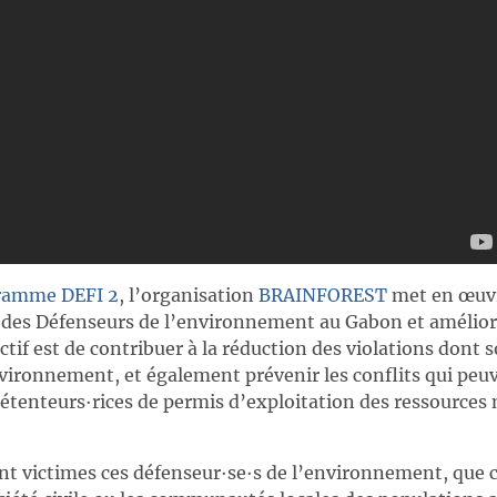
ramme DEFI 2
, l’organisation
BRAINFOREST
met en œuvr
 des Défenseurs de l’environnement au Gabon et amélior
ctif est de contribuer à la réduction des violations dont s
vironnement, et également prévenir les conflits qui peuv
détenteurs∙rices de permis d’exploitation des ressources 
nt victimes ces défenseur∙se∙s de l’environnement, que ce