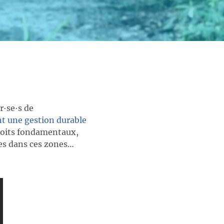
r∙se∙s de
nt une gestion durable
droits fondamentaux,
les dans ces zones…