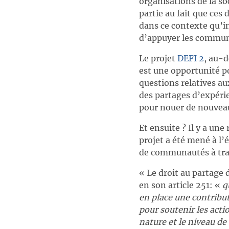
organisations de la so
partie au fait que ces
dans ce contexte qu’i
d’appuyer les communa
Le projet
DEFI 2
, au-d
est une opportunité p
questions relatives a
des partages d’expéri
pour nouer de nouveau
Et ensuite ? Il y a une
projet a été mené à l
de communautés à tra
« Le droit au partage 
en son article 251: «
q
en place une contribu
pour soutenir les acti
nature et le niveau de 