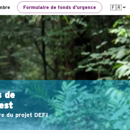
mbre
Formulaire de fonds d'urgence
s de
est
re du projet DEFI