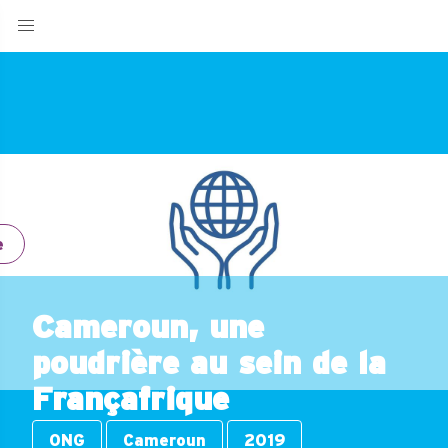
e
Cameroun, une
poudrière au sein de la
Françafrique
ONG
Cameroun
2019