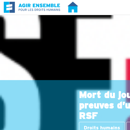
Mort du jou
preuves d’u
RSF
Droits humains