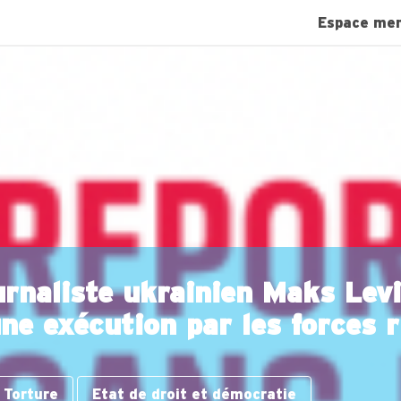
Espace me
rnaliste ukrainien Maks Levi
ne exécution par les forces 
Torture
Etat de droit et démocratie