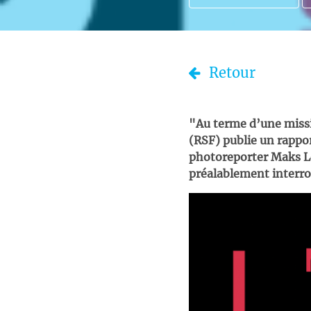
Retour
"Au terme d’une missi
(RSF) publie un rappor
photoreporter Maks L
préalablement interrog