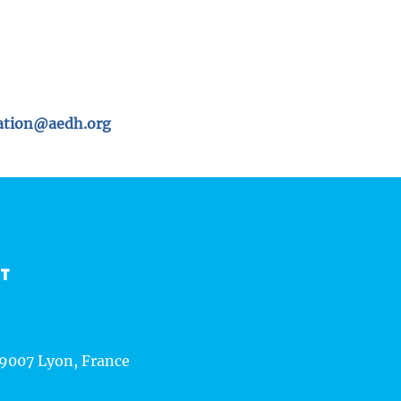
tion@aedh.org
CT
69007 Lyon, France