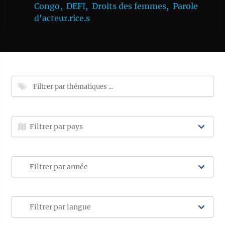
Congo,
DEFI,
Droits des femmes,
Parole
d'acteur.rice.s