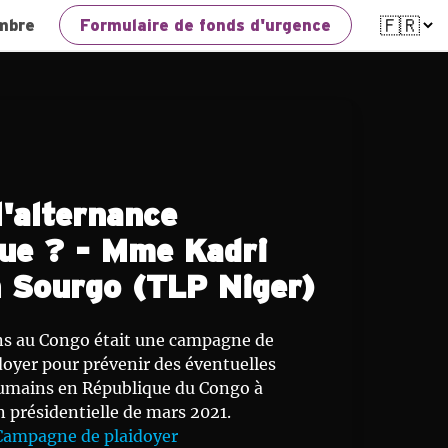
mbre
Formulaire de fonds d'urgence
l'alternance
ue ? - Mme Kadri
 Sourgo (TLP Niger)
ns au Congo était une campagne de
idoyer pour prévenir des éventuelles
humains en République du Congo à
on présidentielle de mars 2021.
Campagne de plaidoyer