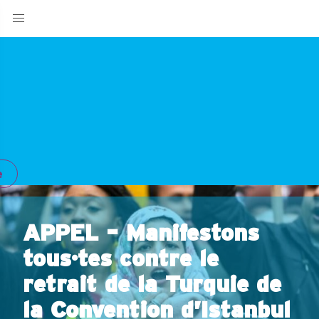
e
APPEL – Manifestons
tous·tes contre le
retrait de la Turquie de
la Convention d’Istanbul