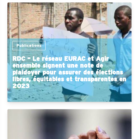
Publications
RDC – Le réseau EURAC et Agir
ensemble signent une note de
plaidoyer pour assurer des élections
libres, équitables et transparentes en
2023