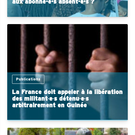
aux abonné·e·s absent·e·s ?
Publications
La France doit appeler à la libération
des militant∙e∙s détenu∙e∙s
arbitrairement en Guinée