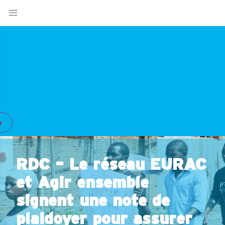
e
RDC – Le réseau EURAC
et Agir ensemble
signent une note de
plaidoyer pour assurer