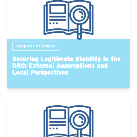
Rapports et études
Securing Legitimate Stability in the
DRC: External Assumptions and
Local Perspectives