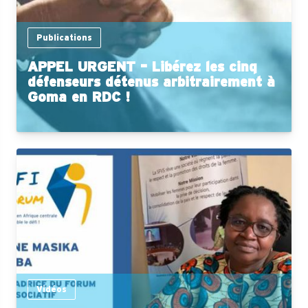
Publications
APPEL URGENT – Libérez les cinq
défenseurs détenus arbitrairement à
Goma en RDC !
Vidéos