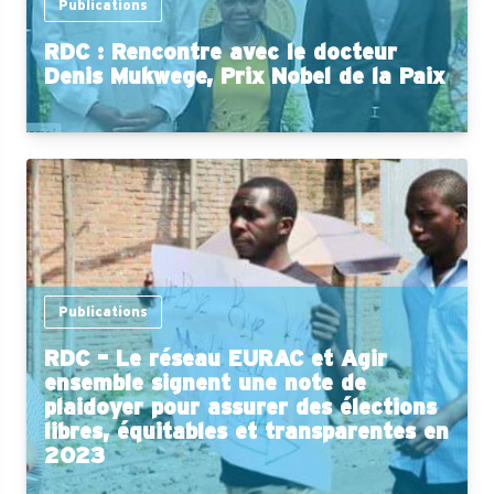
Publications
RDC : Rencontre avec le docteur
Denis Mukwege, Prix Nobel de la Paix
Publications
RDC – Le réseau EURAC et Agir
ensemble signent une note de
plaidoyer pour assurer des élections
libres, équitables et transparentes en
2023