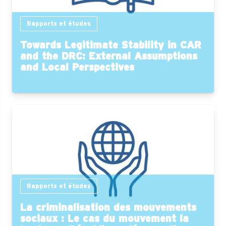
Rapports et études
Towards Legitimate Stability in CAR
and the DRC: External Assumptions
and Local Perspectives
Rapports et études
La criminalisation des mouvements
sociaux : Le cas du mouvement la