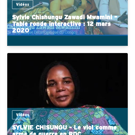
Vidéos
Sylvie Chishungu Zawadi Mwamini –
Table ronde interactive : 12 mars
2020
Vidéos
SYLVIE CHISUNGU - Le viol comme
arme de guerre en RDC