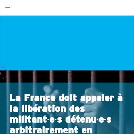
e
La France doit appeler à
la libération des
militant∙e∙s détenu∙e∙s
arbitrairement en