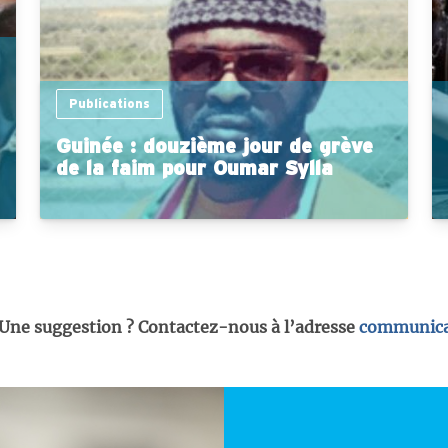
Publications
Guinée : douzième jour de grève
de la faim pour Oumar Sylla
 Une suggestion ? Contactez-nous à l’adresse
communica