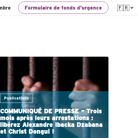
mbre
Formulaire de fonds d'urgence
Publications
COMMUNIQUÉ DE PRESSE – Trois
mois après leurs arrestations :
libérez Alexandre Ibacka Dzabana
et Christ Dongui !