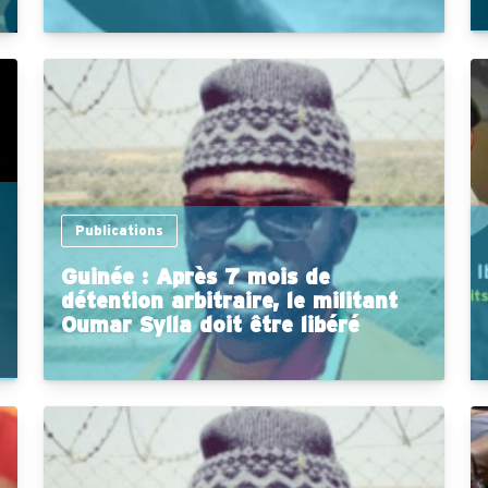
Publications
Guinée : Après 7 mois de
détention arbitraire, le militant
Oumar Sylla doit être libéré