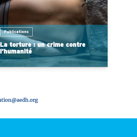
Publications
La torture : un crime contre
l’humanité
tion@aedh.org