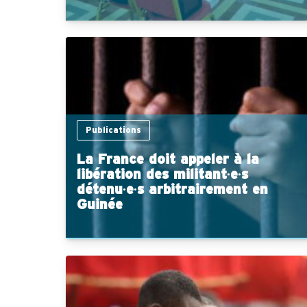
Publications
La France doit appeler à la
libération des militant∙e∙s
détenu∙e∙s arbitrairement en
Guinée