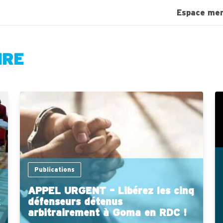
Espace me
IRE
Publications
APPEL URGENT – Libérez les cinq
défenseurs détenus
arbitrairement à Goma en RDC !