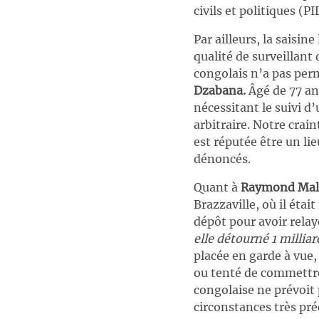
civils et politiques (P
Par ailleurs, la saisin
qualité de surveillant 
congolais n’a pas perm
Dzabana.
Âgé de 77 an
nécessitant le suivi 
arbitraire. Notre crai
est réputée être un li
dénoncés.
Quant à
Raymond Mal
Brazzaville, où il éta
dépôt pour avoir relayé
elle détourné 1 milliar
placée en garde à vue,
ou tenté de commettre
congolaise ne prévoit 
circonstances très préc