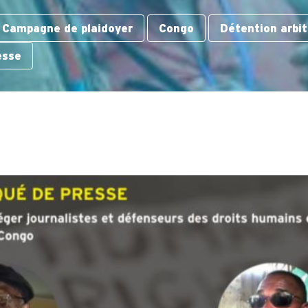
Campagne de plaidoyer
Congo
Détention arbit
esse