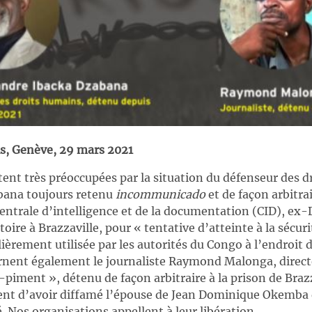
is, Genève, 29 mars 2021
ent très préoccupées par la situation du défenseur des d
bana toujours retenu
incommunicado
et de façon arbitrai
Centrale d’intelligence et de la documentation (CID), ex-
itoire à Brazzaville, pour « tentative d’atteinte à la sécuri
lièrement utilisée par les autorités du Congo à l’endroit d
nent également le journaliste Raymond Malonga, directe
l-piment », détenu de façon arbitraire à la prison de Brazz
hent d’avoir diffamé l’épouse de Jean Dominique Okemba q
é. Nos organisations appellent à leur libération.