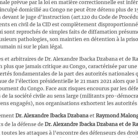
ale prévue par la loi en matière correctionnelle est infér
nculpé domicilié au Congo ne peut être détenu plus de 15
devant le juge d’instruction (art.120 du Code de Procédu
ents en civil de la CID est complètement disproportionnée
ui sont reprochés de simples faits de diffamation présum
usieurs pathologies, son maintien en détention à la priso
humain ni sur le plan légal.
les et arbitraires de Dr. Alexandre Ibacka Dzabana et d
on plus que jamais critique au Congo, caractérisée par une
bertés fondamentales de la part des autorités nationales 
nue de l’élection présidentielle le 21 mars 2021 alors que 
ournent du Congo. Face aux risques encourus par les défe
 de la société civile au sens large (militants pro-démocrat
oyens engagés), nos organisations exhortent les autorités 
tement
Dr. Alexandre Ibacka Dzabana
et
Raymond Malon
ts de la défense de
Dr. Alexandre Ibacka Dzabana et de 
toutes les attaques à l’encontre des défenseurs des droi