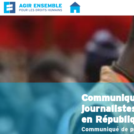
Communiqué
journaliste
en Républi
Communiqué de pr