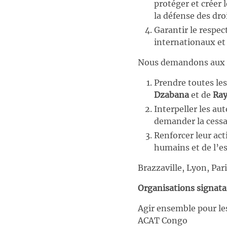
protéger et créer 
la défense des droi
Garantir le respe
internationaux et
Nous demandons aux p
Prendre toutes le
Dzabana
et de
Ra
Interpeller les au
demander la cessat
Renforcer leur act
humains et de l’e
Brazzaville, Lyon, Par
Organisations signatai
Agir ensemble pour le
ACAT Congo