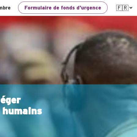
mbre
Formulaire de fonds d'urgence
téger
s humains