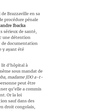
l de Brazzaville en sa
e de procédure pénale
xandre Ibacka
 sérieux de santé,
c une détention
 et de documentation
e y ayant été
 lit d’hôpital à
our même sous mandat de
ba, madame JDO a-t-
personne peut être
onner qu’elle a commis
. Or la loi
tion sauf dans des
en droit congolais,