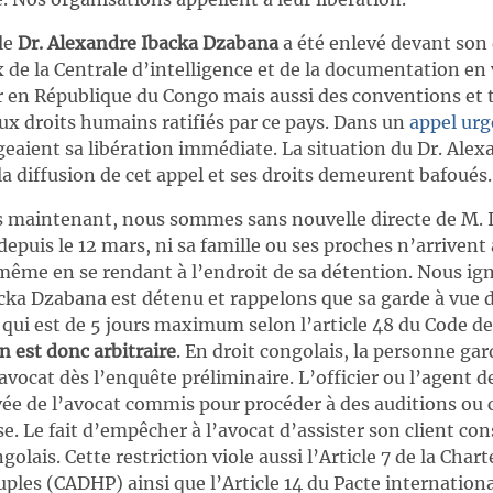
 le
Dr. Alexandre Ibacka Dzabana
a été enlevé devant son d
 de la Centrale d’intelligence et de la documentation en v
 en République du Congo mais aussi des conventions et t
aux droits humains ratifiés par ce pays. Dans un
appel urg
geaient sa libération immédiate. La situation du Dr. Ale
la diffusion de cet appel et ses droits demeurent bafoués.
rs maintenant, nous sommes sans nouvelle directe de M. 
depuis le 12 mars, ni sa famille ou ses proches n’arrivent
 même en se rendant à l’endroit de sa détention. Nous ig
acka Dzabana est détenu et rappelons que sa garde à vue 
 qui est de 5 jours maximum selon l’article 48 du Code d
n est donc arbitraire
. En droit congolais, la personne gard
avocat dès l’enquête préliminaire. L’officier ou l’agent de
vée de l’avocat commis pour procéder à des auditions ou 
. Le fait d’empêcher à l’avocat d’assister son client con
olais. Cette restriction viole aussi l’Article 7 de la Chart
les (CADHP) ainsi que l’Article 14 du Pacte international