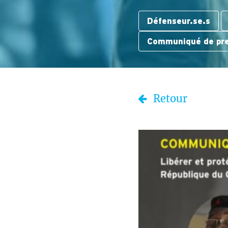
Défenseur.se.s
Communiqué de pr
Retour