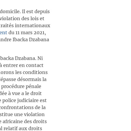
omicile. Il est depuis
iolation des lois et
raités internationaux
ent
du 11 mars 2021,
xandre Ibacka Dzabana
Ibacka Dzabana. Ni
 à entrer en contact
norons les conditions
dépasse désormais la
e procédure pénale
ée à vue a le droit
 police judiciaire est
confrontations de la
stitue une violation
e africaine des droits
 relatif aux droits