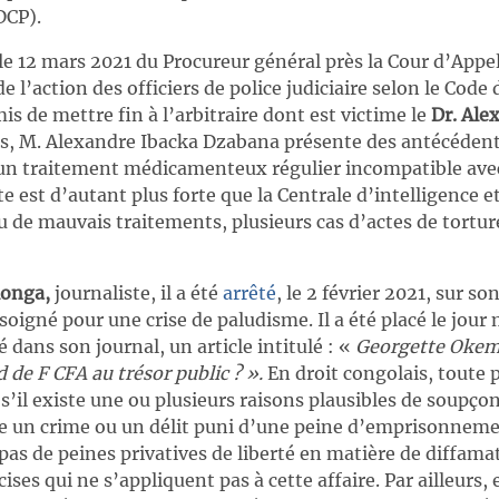
IDCP).
e le 12 mars 2021 du Procureur général près la Cour d’Appe
de l’action des officiers de police judiciaire selon le Cod
is de mettre fin à l’arbitraire dont est victime le
Dr. Ale
s, M. Alexandre Ibacka Dzabana présente des antécédents
d’un traitement médicamenteux régulier incompatible ave
nte est d’autant plus forte que la Centrale d’intelligence
eu de mauvais traitements, plusieurs cas d’actes de tortur
onga,
journaliste, il a été
arrêté
, le 2 février 2021, sur son
it soigné pour une crise de paludisme. Il a été placé le j
 dans son journal, un article intitulé : «
Georgette Okem
d de F CFA au trésor public ? ».
En droit congolais, toute 
 s’il existe une ou plusieurs raisons plausibles de soupç
 un crime ou un délit puni d’une peine d’emprisonnement
pas de peines privatives de liberté en matière de diffama
ises qui ne s’appliquent pas à cette affaire. Par ailleurs, 