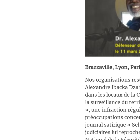
Brazzaville, Lyon, Par
Nos organisations rest
Alexandre Ibacka Dza
dans les locaux de la 
la surveillance du terr
», une infraction régu
préoccupations concer
journal satirique « Se
judiciaires lui reproc
National de la Sécurit