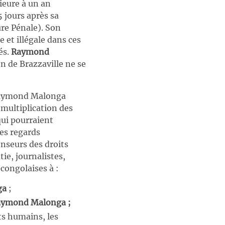
ieure à un an
 jours après sa
re Pénale). Son
 et illégale dans ces
és.
Raymond
n de Brazzaville ne se
e Raymond Malonga
 multiplication des
qui pourraient
les regards
nseurs des droits
ie, journalistes,
congolaises à :
ga
;
Raymond Malonga ;
ts humains, les