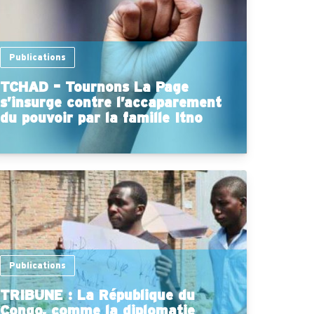
Publications
TCHAD – Tournons La Page
s’insurge contre l’accaparement
du pouvoir par la famille Itno
Publications
TRIBUNE : La République du
Congo, comme la diplomatie