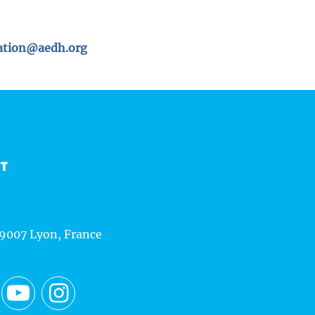
tion@aedh.org
CT
69007 Lyon, France