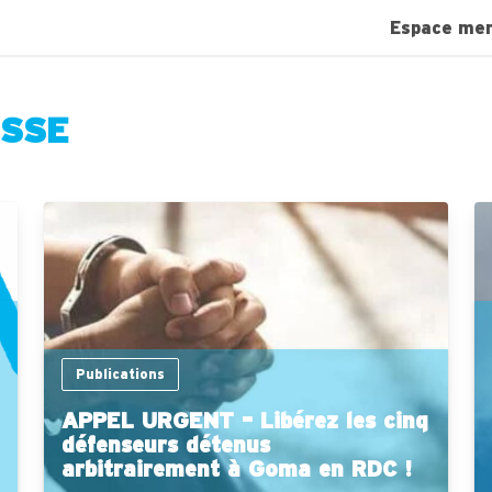
Espace me
ESSE
Publications
APPEL URGENT – Libérez les cinq
défenseurs détenus
arbitrairement à Goma en RDC !