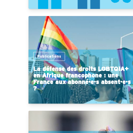
Publications
La défense des droits LGBTQIA+
en Afrique francophone : une
France aux abonné·e·s absent·e·s
?