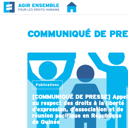
COMMUNIQUÉ DE PR
Publications
[COMMUNIQUÉ DE PRESSE] Appel
au respect des droits à la liberté
d’expression, d’association et de
réunion pacifique en République
de Guinée