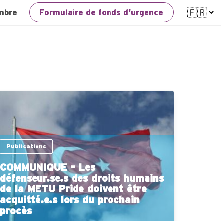
mbre
Formulaire de fonds d'urgence
Publications
COMMUNIQUE – Les
défenseur.se.s des droits humains
de la METU Pride doivent être
acquitté.e.s lors du prochain
procès