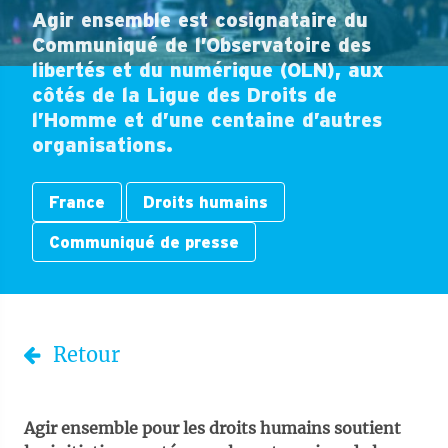
Agir ensemble est cosignataire du
Communiqué de l’Observatoire des
libertés et du numérique (OLN), aux
côtés de la Ligue des Droits de
l’Homme et d’une centaine d’autres
organisations.
France
Droits humains
Communiqué de presse
Retour
Agir ensemble pour les droits humains soutient