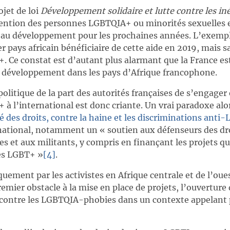
jet de loi
Développement solidaire et lutte contre les in
ention des personnes LGBTQIA+ ou minorités sexuelles
de au développement pour les prochaines années. L’exempl
er pays africain bénéficiaire de cette aide en 2019, mais 
e constat est d’autant plus alarmant que la France est
 développement dans les pays d’Afrique francophone.
olitique de la part des autorités françaises de s’engager
l’international est donc criante. Un vrai paradoxe alo
té des droits, contre la haine et les discriminations an
rnational, notamment un « soutien aux défenseurs des dr
s et aux militants, y compris en finançant les projets q
es LGBT+ »
[4]
.
ement par les activistes en Afrique centrale et de l’oue
emier obstacle à la mise en place de projets, l’ouverture d
 contre les LGBTQIA-phobies dans un contexte appelant 