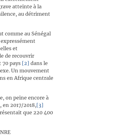
rave atteinte à la
silence, au détriment
out comme au Sénégal
s expressément
elles et
le de recouvrir
t 70 pays
[2]
dans le
 sexe. Un mouvement
ins en Afrique centrale
e, on peine encore à
, en 2017/2018,
[3]
résentait que 220 400
ENRE