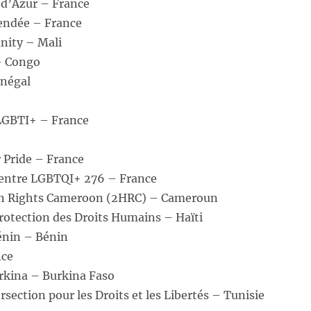
 d’Azur – France
endée – France
ity – Mali
– Congo
énégal
LGBTI+ – France
r Pride – France
Centre LGBTQI+ 276 – France
n Rights Cameroon (2HRC) – Cameroun
Protection des Droits Humains – Haïti
énin – Bénin
ce
kina – Burkina Faso
rsection pour les Droits et les Libertés – Tunisie