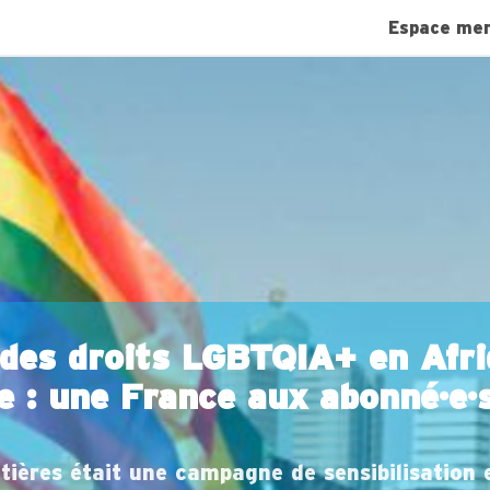
Espace me
 des droits LGBTQIA+ en Afr
 : une France aux abonné·e·s
ières était une campagne de sensibilisation 