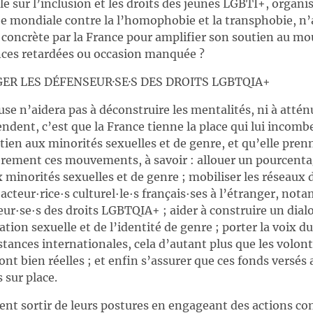
 sur l’inclusion et les droits des jeunes LGBTI+, organis
ée mondiale contre la l’homophobie et la transphobie, n’
 concrète par la France pour amplifier son soutien au
ces retardées ou occasion manquée ?
ER LES DÉFENSEUR·SE·S DES DROITS LGBTQIA+
use n’aidera pas à déconstruire les mentalités, ni à attén
ndent, c’est que la France tienne la place qui lui incomb
tien aux minorités sexuelles et de genre, et qu’elle pr
èrement ces mouvements, à savoir : allouer un pourcentag
minorités sexuelles et de genre ; mobiliser les réseaux 
s acteur∙rice∙s culturel∙le∙s français∙ses à l’étranger, n
eur∙se∙s des droits LGBTQIA+ ; aider à construire un dial
tation sexuelle et de l’identité de genre ; porter la voix
ances internationales, cela d’autant plus que les volont
ont bien réelles ; et enfin s’assurer que ces fonds versés 
 sur place.
ent sortir de leurs postures en engageant des actions con