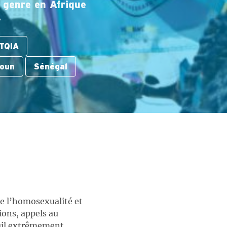
e genre en Afrique
.
TQIA
oun
Sénégal
de l’homosexualité et
ions, appels au
euil extrêmement