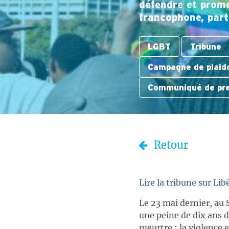
défendre et promo
francophone, par
LGBT
Tribune
Campagne de plaid
Communiqué de pr
Retour
Lire la tribune sur Lib
Le 23 mai dernier, au 
une peine de dix ans 
meurtre : la violence 