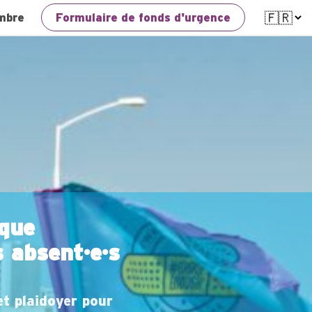
mbre
Formulaire de fonds d'urgence
ique
 absent·e·s
et plaidoyer pour