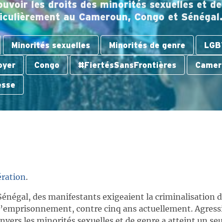
uvoir les droits des minorités sexuelles et d
ticulièrement au Cameroun, Congo et Sénégal
Minorités sexuelles
Minorités de genre
LGB
oyer
Congo
#FiertésSansFrontières
Camer
esse
ération
.
Sénégal, des manifestants exigeaient la criminalisation 
d’emprisonnement, contre cinq ans actuellement. Agress
envers les minorités sexuelles et de genre a atteint un s