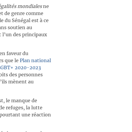
égalités mondiales
ne
 et de genre comme
e du Sénégal est à ce
sans soutien au
 l’un des principaux
 en faveur du
rs que le
Plan national
ti-LGBT+ 2020-2023
oits des personnes
u’ils mènent au
st, le manque de
e refuges, la lutte
pourtant une réaction