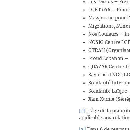
Les Bascos – Fran
LGBT+66 – Franc
Mawjoudin pour l’
Migrations, Minor
Nos Couleurs – F
NOSIG Centre LGB
OTRAH (Organisati
Proud Lebanon – 
QUAZAR Centre LG
Savie asbl NGO L
Solidarité Intern
Solidarité Laïque
Xam Xamlè (Sénég
[1]
L’âge de la majorit
applicable aux relatio
[2]
Dans 6 de ces pays,