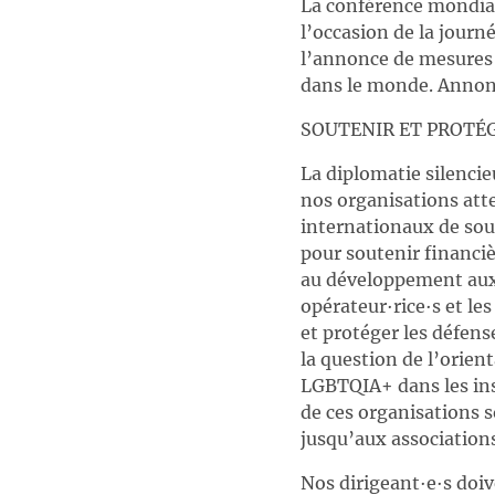
La conférence mondiale
l’occasion de la journ
l’annonce de mesures
dans le monde. Annon
SOUTENIR ET PROTÉG
La diplomatie silencie
nos organisations atte
internationaux de sou
pour soutenir financi
au développement aux 
opérateur∙rice∙s et le
et protéger les défens
la question de l’orien
LGBTQIA+ dans les inst
de ces organisations s
jusqu’aux associations
Nos dirigeant∙e∙s doiv