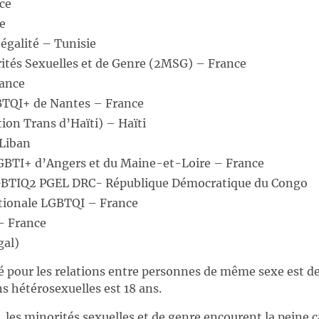
ce
e
égalité – Tunisie
ités Sexuelles et de Genre (2MSG) – France
rance
TQI+ de Nantes – France
on Trans d’Haïti) – Haïti
Liban
BTI+ d’Angers et du Maine-et-Loire – France
GBTIQ2 PGEL DRC- République Démocratique du Congo
ationale LGBTQI – France
 – France
al)
é pour les relations entre personnes de même sexe est de 
ns hétérosexuelles est 18 ans.
 les minorités sexuelles et de genre encourent la peine c