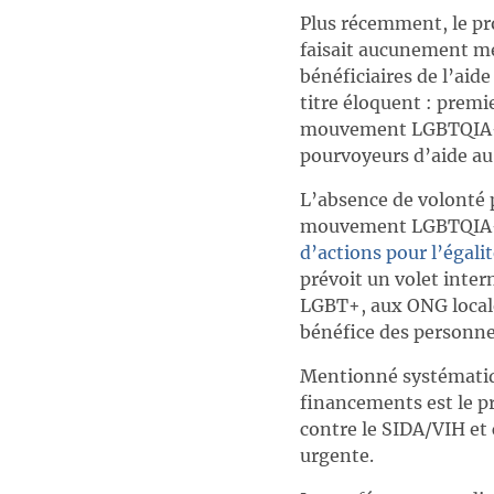
Plus récemment, le pro
faisait aucunement m
bénéficiaires de l’ai
titre éloquent : premi
mouvement LGBTQIA+. C
pourvoyeurs d’aide au
L’absence de volonté p
mouvement LGBTQIA+ à 
d’actions pour l’égali
prévoit un volet inte
LGBT+, aux ONG locale
bénéfice des personn
Mentionné systématiqu
financements est le pr
contre le SIDA/VIH et
urgente.