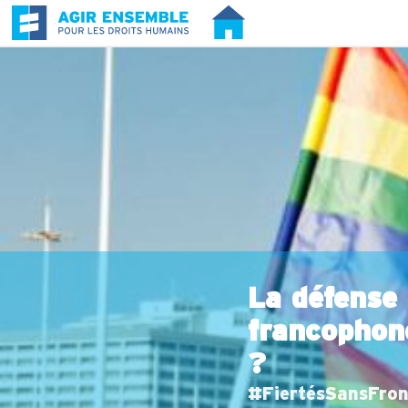
La défense
francophone
?
#FiertésSansFront