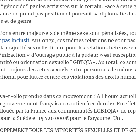
“génocide” par les activistes sur le terrain. Face à cette g
ance ne prend pas position et poursuit sa diplomatie du 
s et de genre.
tions entre majeur∙e∙s de même sexe sont pénalisées, t
t pas inclusif
. Au Congo, ces mêmes relations ne sont pa
 la majorité sexuelle diffère pour les relations hétérosexu
l’infraction « d’outrage public à la pudeur » est susceptib
ntité ou orientation sexuelle LGBTQIA+. Au total, ce son
nt toujours les actes sexuels entre personnes de même
national pour lutter contre ces violations des droits huma
 va-t-elle prendre dans ce mouvement ? A l’heure actuell
u gouvernement français en soutien à ce dernier. En effet
 allouée par la France aux communautés LGBTQIA+ ne rep
pour la Suède et 15 720 000 € pour le Royaume-Uni.
LOPPEMENT POUR LES MINORITÉS SEXUELLES ET DE G