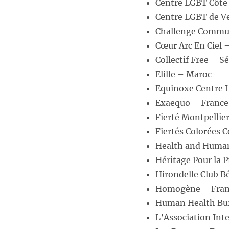
Centre LGBT Côte
Centre LGBT de V
Challenge Commun
Cœur Arc En Ciel 
Collectif Free – S
Elille – Maroc
Equinoxe Centre 
Exaequo – France
Fierté Montpellie
Fiertés Colorées 
Health and Huma
Héritage Pour la 
Hirondelle Club B
Homogène – Fran
Human Health Bur
L’Association Inte