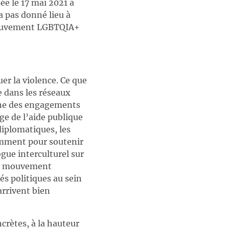
ée le 17 mai 2021 à
a pas donné lieu à
 mouvement LGBTQIA+
uer la violence. Ce que
e dans les réseaux
enne des engagements
e de l’aide publique
diplomatiques, les
otamment pour soutenir
ogue interculturel sur
 du mouvement
és politiques au sein
arrivent bien
crètes, à la hauteur