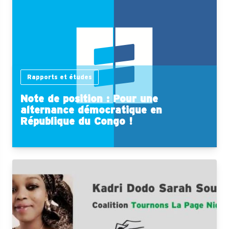
Rapports et études
Note de position : Pour une
alternance démocratique en
République du Congo !