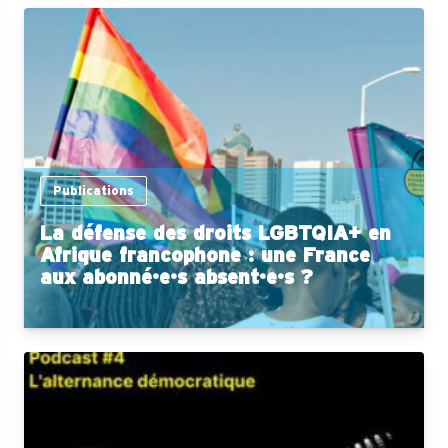
Publications
La défense des droits LGBTQIA+ en
Afrique francophone : une France
aux abonné·e·s absent·e·s ?