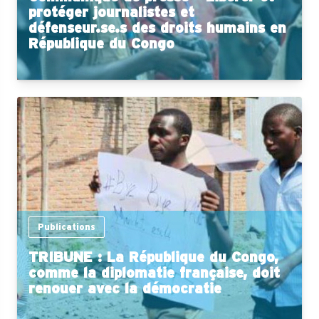
protéger journalistes et
défenseur.se.s des droits humains en
République du Congo
Publications
TRIBUNE : La République du Congo,
comme la diplomatie française, doit
renouer avec la démocratie