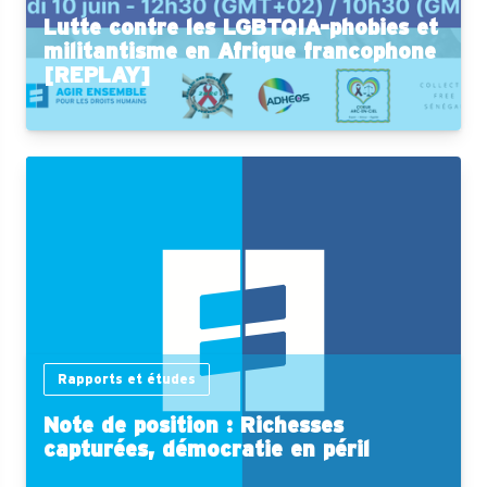
Lutte contre les LGBTQIA-phobies et
militantisme en Afrique francophone
[REPLAY]
Rapports et études
Note de position : Richesses
capturées, démocratie en péril