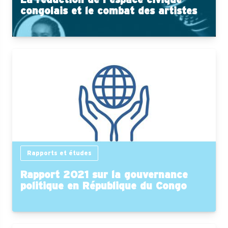
congolais et le combat des artistes
Rapports et études
Rapport 2021 sur la gouvernance
politique en République du Congo