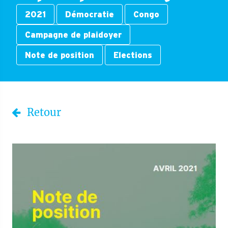
2021
Démocratie
Congo
Campagne de plaidoyer
Note de position
Elections
Retour