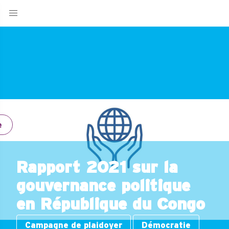
e
Rapport 2021 sur la
gouvernance politique
en République du Congo
Campagne de plaidoyer
Démocratie