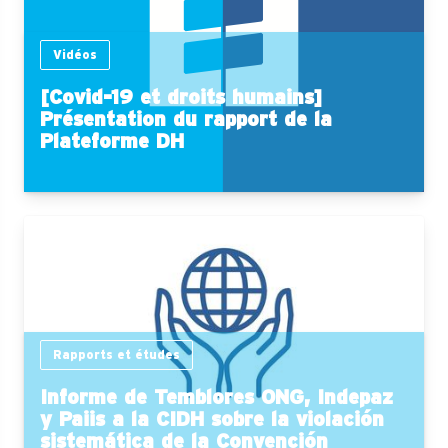
Vidéos
[Covid-19 et droits humains]
Présentation du rapport de la
Plateforme DH
Rapports et études
Informe de Temblores ONG, Indepaz
y Paiis a la CIDH sobre la violación
sistemática de la Convención