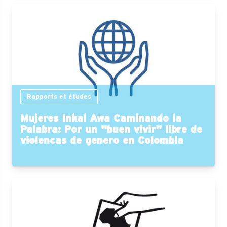
Rapports et études
Mujeres Inkal Awa Caminando la
Palabra: Por un "buen vivir" libre de
violencas de genero en Colombia