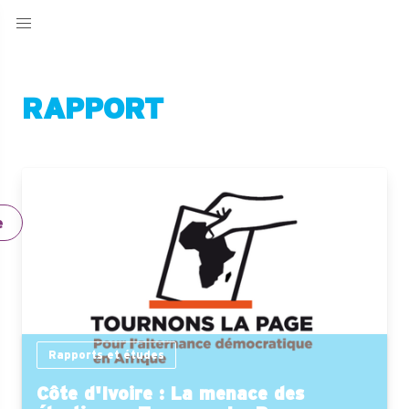
RAPPORT
e
Rapports et études
Côte d'Ivoire : La menace des