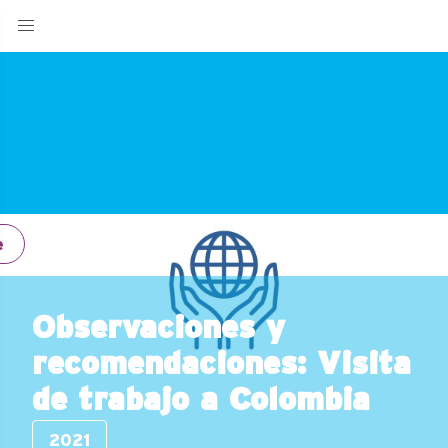
e
Observaciones y
recomendaciones: Visita
de trabajo a Colombia
2021