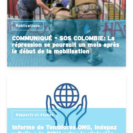
Publications
COMMUNIQUÉ – SOS COLOMBIE: La
répression se poursuit un mois après
le début de la mobilisation
Rapports et études
Informe de Temblores ONG, Indepaz