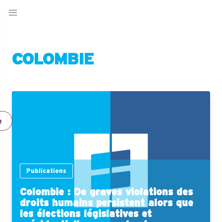
COLOMBIE
e
Publications
Colombie : De graves violations des
droits humains persistent alors que
les élections législatives et