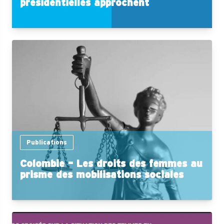
présidentielles approchent
Publications
Colombie – Les droits des femmes au
prisme des mobilisations sociales