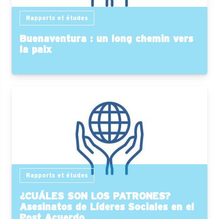
Rapports et études
Buenaventura : un long chemin vers
la paix
Rapports et études
¿CUÁLES SON LOS PATRONES?
Asesinatos de Líderes Sociales en el
Post Acuerdo