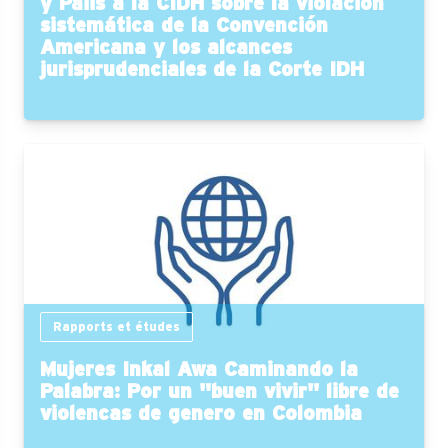
y Paiis a la CIDH sobre la violación
sistemática de la Convención
Americana y los alcances
jurisprudenciales de la Corte IDH
Rapports et études
Mujeres Inkal Awa Caminando la
Palabra: Por un "buen vivir" libre de
violencas de genero en Colombia