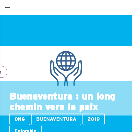
e
Buenaventura : un long
chemin vers la paix
ONG
BUENAVENTURA
2019
Colombie