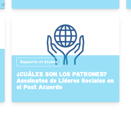
Rapports et études
¿CUÁLES SON LOS PATRONES?
Asesinatos de Líderes Sociales en
el Post Acuerdo