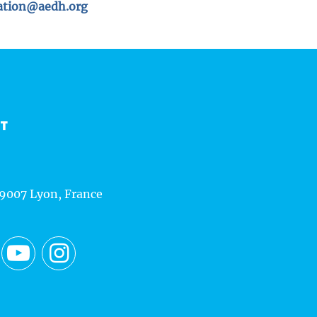
tion@aedh.org
CT
69007 Lyon, France