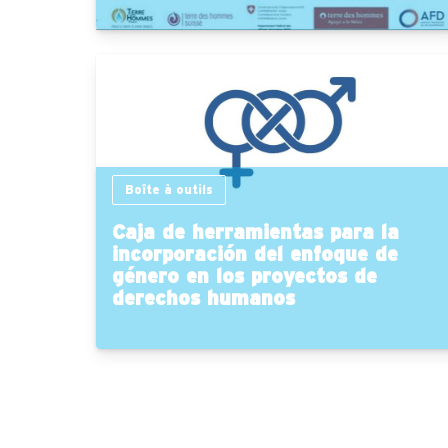
Boîte à outils
Caja de herramientas para la
incorporación del enfoque de
género en los proyectos de
derechos humanos