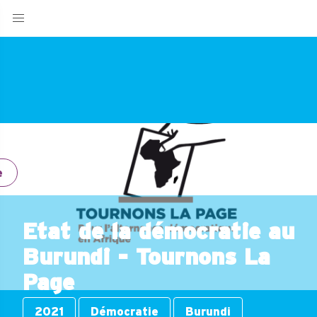
e
Etat de la démocratie au
Burundi - Tournons La
Page
2021
Démocratie
Burundi