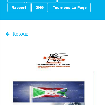
Rapport
ONG
Tournons La Page
Retour