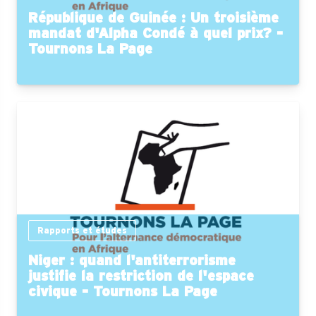
République de Guinée : Un troisième
mandat d'Alpha Condé à quel prix? -
Tournons La Page
Rapports et études
Niger : quand l'antiterrorisme
justifie la restriction de l'espace
civique - Tournons La Page