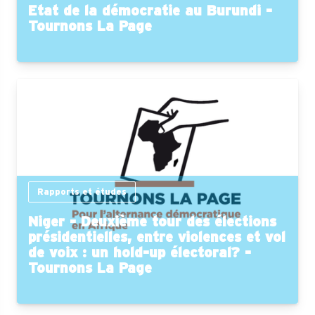
Etat de la démocratie au Burundi -
Tournons La Page
Rapports et études
Niger - Deuxième tour des élections
présidentielles, entre violences et vol
de voix : un hold-up électoral? -
Tournons La Page