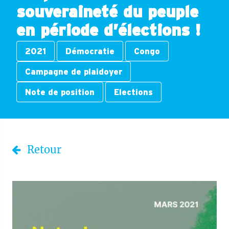
souveraineté du peuple
en période d’élections !
2021
Démocratie
Congo
Campagne de plaidoyer
Note de position
Elections
Retour