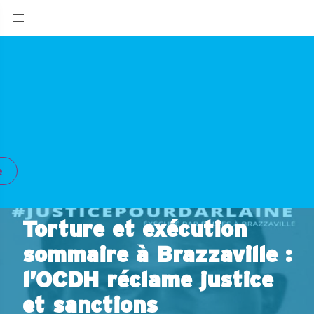
e
Torture et exécution
sommaire à Brazzaville :
l’OCDH réclame justice
et sanctions