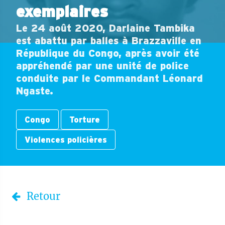
exemplaires
Le 24 août 2020, Darlaine Tambika
est abattu par balles à Brazzaville en
République du Congo, après avoir été
appréhendé par une unité de police
conduite par le Commandant Léonard
Ngaste.
Congo
Torture
Violences policières
Retour