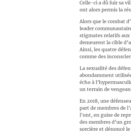
Celle-ci a dû fuir sa v
ont alors permis la ré
Alors que le combat d
leader communautaire,
stigmates relatifs au
demeurent la cible d’a
Ainsi, les quatre déf
comme des inconscien
La sexualité des défe
abondamment utilisée 
écho à l’hypermasculin
un terrain de vengean
En 2018, une défenseu
part de membres de l’
l’ont, en guise de rep
des membres d’un gro
sorcière et dénoncé l