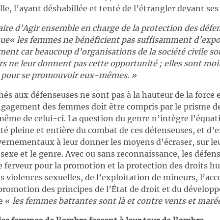
e, l’ayant déshabillée et tenté de l’étrangler devant ses
ire d’Agir ensemble en charge de la protection des défen
que« les femmes ne bénéficient pas suffisamment d’expo
ent car beaucoup d’organisations de la société civile son
s ne leur donnent pas cette opportunité ; elles sont mo
 pour se promouvoir eux-mêmes.
»
és aux défenseuses ne sont pas à la hauteur de la force 
ngagement des femmes doit être compris par le prisme de 
t même de celui-ci. La question du genre n’intègre l’équat
ité pleine et entière du combat de ces défenseuses, et d’e
ernementaux à leur donner les moyens d’écraser, sur le
 sexe et le genre. Avec ou sans reconnaissance, les défe
 ferveur pour la promotion et la protection des droits hu
es violences sexuelles, de l’exploitation de mineurs, l’
 promotion des principes de l’État de droit et du dévelo
ue «
les femmes battantes sont là et contre vents et marée