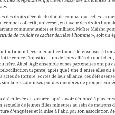
ormes inégalitaires qui créent aussi des différences d’es
s ».
ses des droits découle du double combat que celles-ci mè
n combat collectif, universel, en faveur des droits huma
arcans communautaires et familiaux. Maître Maisha poursu
ttitude de vouloir se cacher derrière l’homme
», soit un é
sont intiment liées, menant certaines défenseuses à tro
 lutte contre l’injustice – un de leurs alliés du quotidien
u frère. Ainsi, Agir ensemble et ses partenaires ont pu 
relocalisation urgente, après que l’une d’entre elles ait 
es actes de torture. Fortes de leur alliance, ces défenseu
 similaires commises par des membres de groupes armés 
 été enlevée et torturée, après avoir dénoncé à plusieurs
on sexuelle de jeunes filles mineures au sein de maisons d
ture d’enquêtes et la mise à l’abri par son association de