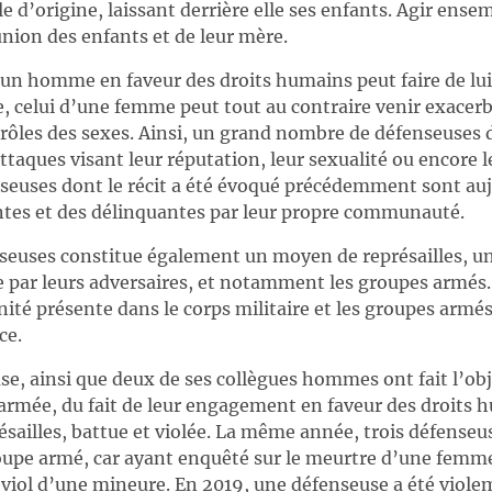
ille d’origine, laissant derrière elle ses enfants. Agir ens
union des enfants et de leur mère.
’un homme en faveur des droits humains peut faire de lu
 celui d’une femme peut tout au contraire venir exacerb
x rôles des sexes. Ainsi, un grand nombre de défenseuses
ttaques visant leur réputation, leur sexualité ou encore 
enseuses dont le récit a été évoqué précédemment sont au
tes et des délinquantes par leur propre communauté.
nseuses constitue également un moyen de représailles, u
par leurs adversaires, et notamment les groupes armés. 
ité présente dans le corps militaire et les groupes armés
ce.
se, ainsi que deux de ses collègues hommes ont fait l’ob
armée, du fait de leur engagement en faveur des droits h
résailles, battue et violée. La même année, trois défenseu
upe armé, car ayant enquêté sur le meurtre d’une femme
e viol d’une mineure. En 2019, une défenseuse a été viol