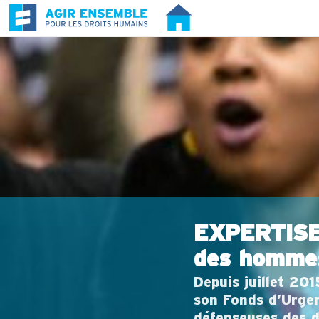
EXPERTISE 
des homme
Depuis juillet 20
son Fonds d’Urgenc
défenseuses des d