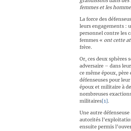
grandissons dans des n
femmes et les homme
La force des défenseu
leurs engagements : u
personnel contre les c
femmes «
ont cette a
frère.
Or, ces deux sphères 
adversaire – dans leur
ce même époux, père o
défenseuses pour leur 
époux et militaire à d
nombreuses exactions
militaires
[1]
.
Une autre défenseuse a
autorités l’exploitati
ensuite permis l’ouver