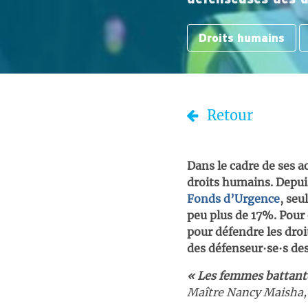
Droits humains
Retour
Dans le cadre de ses a
droits humains. Depuis
Fonds d’Urgence
, seu
peu plus de 17%. Pour
pour défendre les dro
des défenseur∙se∙s de
« Les femmes battantes
Maître Nancy Maisha, 