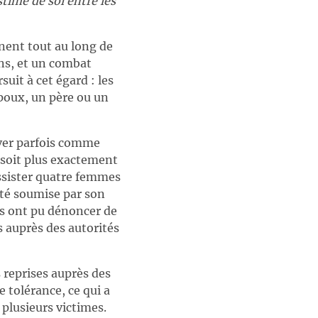
time de soi entre les
nent tout au long de
ins, et un combat
it à cet égard : les
poux, un père ou un
uver parfois comme
, soit plus exactement
assister quatre femmes
été soumise par son
ses ont pu dénoncer de
auprès des autorités
 reprises auprès des
e tolérance, ce qui a
 plusieurs victimes.