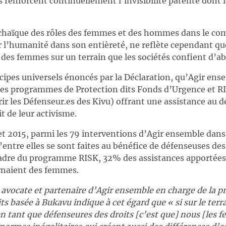
 renforcent continuellement l’invisibilité patente dont 
archaïque des rôles des femmes et des hommes dans le com
 l’humanité dans son entièreté, ne reflète cependant qu
des femmes sur un terrain que les sociétés confient d’
ncipes universels énoncés par la Déclaration, qu’Agir en
 des programmes de Protection dits Fonds d’Urgence et RI
rir les Défenseur.es des Kivu) offrant une assistance au 
t de leur activisme.
let 2015, parmi les 79 interventions d’Agir ensemble dans
’entre elles se sont faites au bénéfice de défenseuses des
cadre du programme RISK, 32% des assistances apportées
rnaient des femmes.
avocate et partenaire d’Agir ensemble en charge de la p
ts basée à Bukavu indique à cet égard que «
si sur le ter
n tant que défenseures des droits
[c’est que]
nous
[les 