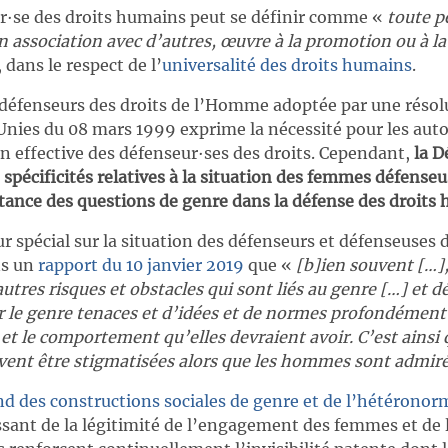
r∙se des droits humains peut se définir comme «
toute p
 association avec d’autres, œuvre à la promotion ou à la
, dans le respect de l’
universalité des droits humains
.
s défenseurs des droits de l’Homme adoptée par une résol
Unies du 08 mars 1999 exprime la nécessité pour les auto
n effective des défenseur∙ses des droits. Cependant,
la D
s spécificités relatives à la situation des femmes défense
rtance des questions de genre dans la défense des droits
r spécial sur la situation des défenseurs et défenseuses d
ns un
rapport du 10 janvier 2019
que «
[b]ien souvent […],
autres risques et obstacles qui sont liés au genre […] et 
r le genre tenaces et d’idées et de normes profondémen
et le comportement qu’elles devraient avoir. C’est ainsi
vent être stigmatisées alors que les hommes sont admir
d des constructions sociales de genre et de l’hétéronor
ant de la légitimité de l’engagement des femmes et de l