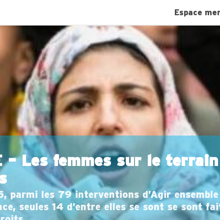
Espace me
– Les femmes sur le terrain 
s
15, parmi les 79 interventions d’Agir ensemble
e, seules 14 d’entre elles se sont se sont fa
roits.