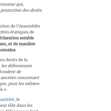
ersonne qui,
 protection des droits
ution de l’Assemblée
rités étatiques de
éclaration semble
uses, et de manière
 humains
.
es droits de la
 les défenseuses
découlent de
t ancrées concernant
 que, pour les mêmes
és
».
mativité
, le
eur rôle dans les