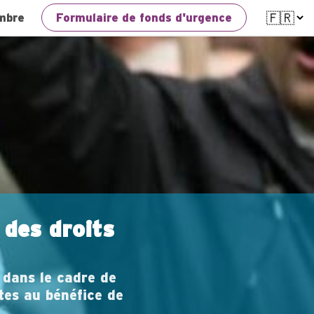
mbre
Formulaire de fonds d'urgence
des droits
 dans le cadre de
ites au bénéfice de