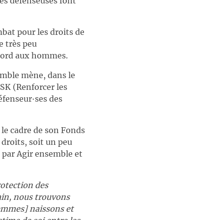
les défenseuses font
bat pour les droits de
e très peu
abord aux hommes.
semble mène, dans le
SK (Renforcer les
défenseur∙ses des
 le cadre de son Fonds
 droits, soit un peu
 par Agir ensemble et
rotection des
rain, nous trouvons
femmes]
naissons et