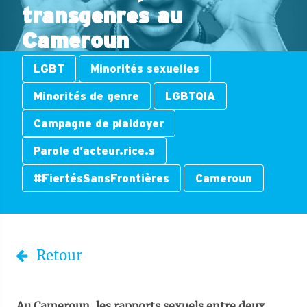
transgenres au
Cameroun
LGBT
Minorités sexuelles
Minorités de genre
LGBTQIA
Campagne de plaidoyer
Parole d'acteur.rice.s
#FiertésSansFrontières
Cameroun
Retour
Au Cameroun, les rapports sexuels entre deux