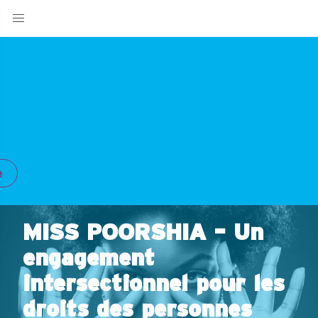
e
MISS POORSHIA – Un
engagement
intersectionnel pour les
droits des personnes