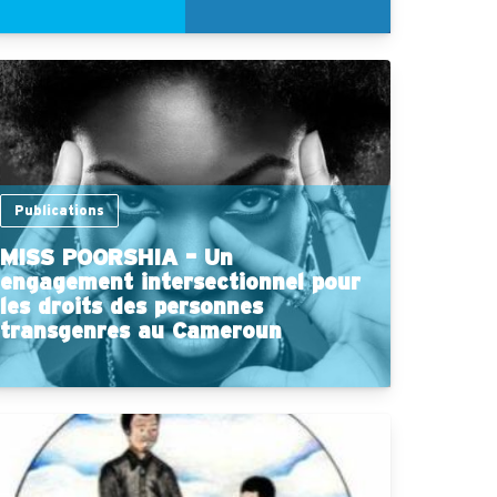
Publications
MISS POORSHIA – Un
engagement intersectionnel pour
les droits des personnes
transgenres au Cameroun