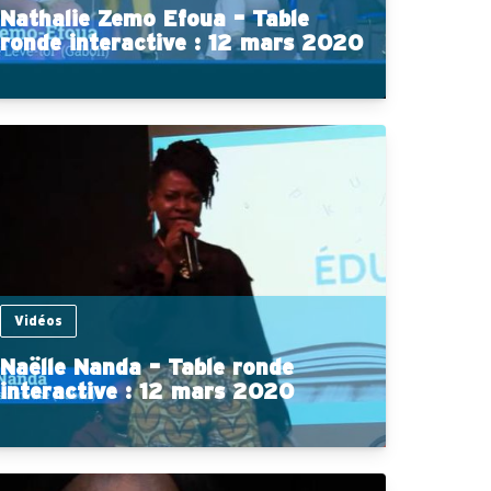
Nathalie Zemo Efoua – Table
ronde interactive : 12 mars 2020
Vidéos
Naëlle Nanda – Table ronde
interactive : 12 mars 2020