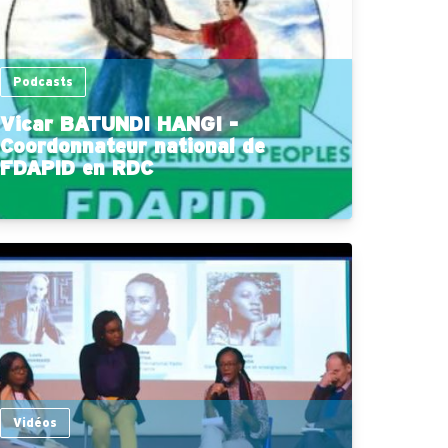
Podcasts
Vicar BATUNDI HANGI -
Coordonnateur national de
FDAPID en RDC
Vidéos