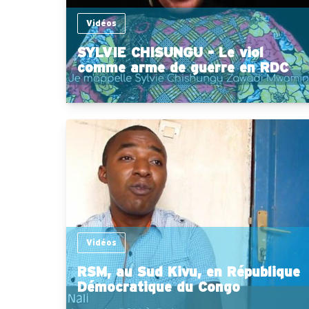
Vidéos
SYLVIE CHISUNGU - Le viol
comme arme de guerre en RDC
Vidéos
RSM, au Sud Kivu, en République
Démocratique du Congo