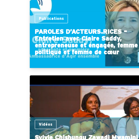
Publications
PAROLES D’ACTEURS.RICES –
Entretien avec Claire Saddy,
entrepreneuse et engagée, femme
politique et femme de cœur
Vidéos
Sylvie Chishungu Zawadi Mwamini