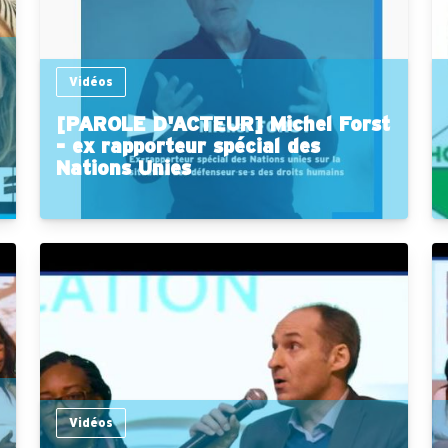
Vidéos
[PAROLE D'ACTEUR] Michel Forst
- ex rapporteur spécial des
Nations Unies
Vidéos