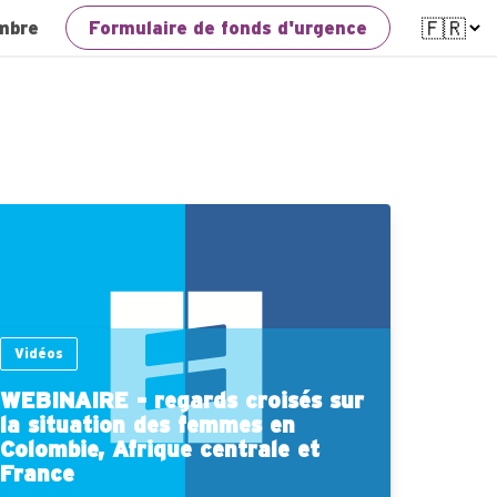
mbre
Formulaire de fonds d'urgence
Vidéos
WEBINAIRE - regards croisés sur
la situation des femmes en
Colombie, Afrique centrale et
France