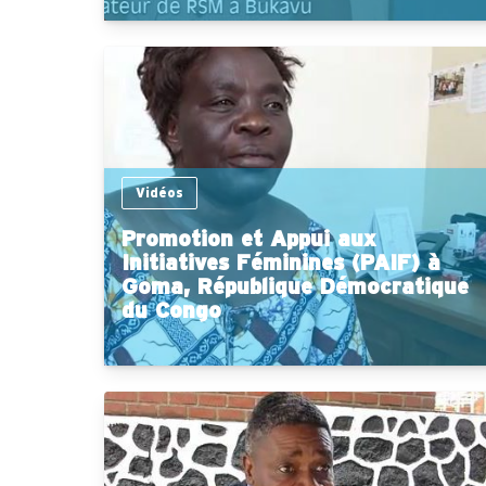
Vidéos
Promotion et Appui aux
Initiatives Féminines (PAIF) à
Goma, République Démocratique
du Congo