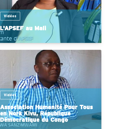
Vidéos
L'APSEF au Mali
Vidéos
Association Humanité Pour Tous
en Nork Kivu, République
Démocratique du Congo