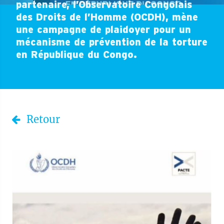
partenaire, l’Observatoire Congolais
des Droits de l’Homme (OCDH), mène
une campagne de plaidoyer pour un
mécanisme de prévention de la torture
en République du Congo.
Retour