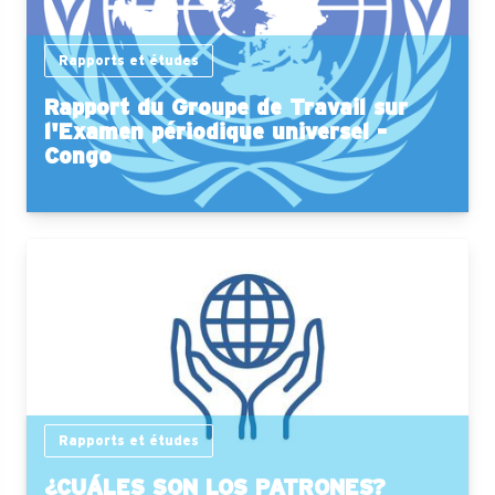
Rapports et études
Rapport du Groupe de Travail sur
l'Examen périodique universel -
Congo
Rapports et études
¿CUÁLES SON LOS PATRONES?