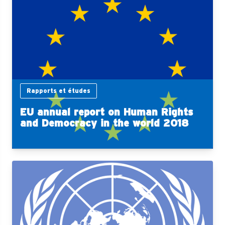
Rapports et études
EU annual report on Human Rights
and Democracy in the world 2018