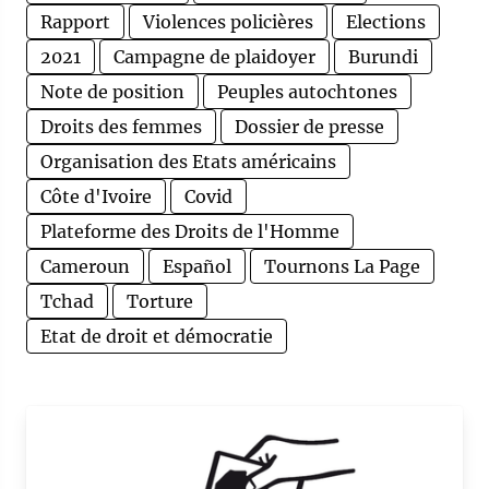
Rapport
Violences policières
Elections
2021
Campagne de plaidoyer
Burundi
Note de position
Peuples autochtones
Droits des femmes
Dossier de presse
Organisation des Etats américains
Côte d'Ivoire
Covid
Plateforme des Droits de l'Homme
Cameroun
Español
Tournons La Page
Tchad
Torture
Etat de droit et démocratie