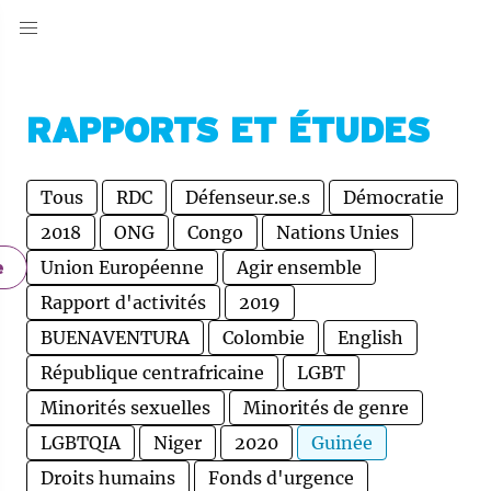
RAPPORTS ET ÉTUDES
Tous
RDC
Défenseur.se.s
Démocratie
2018
ONG
Congo
Nations Unies
Union Européenne
Agir ensemble
e
Rapport d'activités
2019
BUENAVENTURA
Colombie
English
République centrafricaine
LGBT
Minorités sexuelles
Minorités de genre
LGBTQIA
Niger
2020
Guinée
Droits humains
Fonds d'urgence