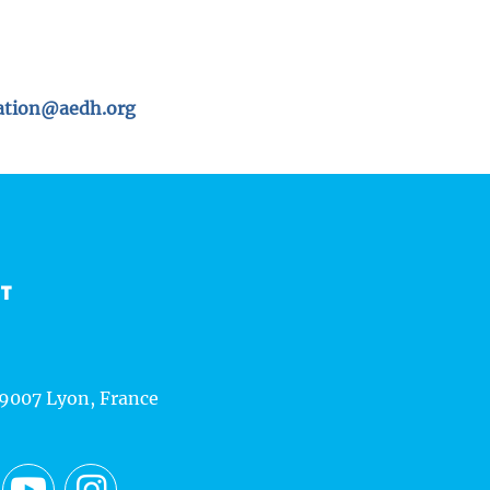
tion@aedh.org
CT
69007 Lyon, France