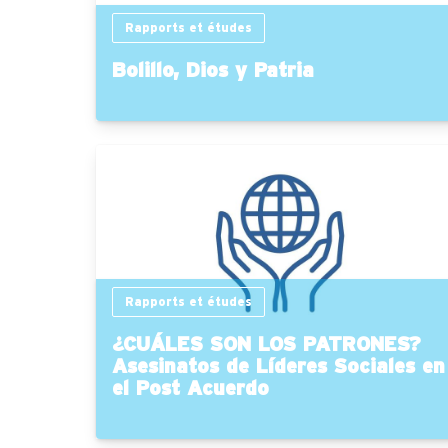
Rapports et études
Bolillo, Dios y Patria
Rapports et études
¿CUÁLES SON LOS PATRONES?
Asesinatos de Líderes Sociales en
el Post Acuerdo