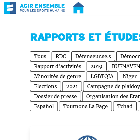
RAPPORTS ET ÉTUDE
Tous
RDC
Défenseur.se.s
Démocr
Rapport d'activités
2019
BUENAVE
Minorités de genre
LGBTQIA
Niger
Elections
2021
Campagne de plaidoy
Dossier de presse
Organisation des Eta
Español
Tournons La Page
Tchad