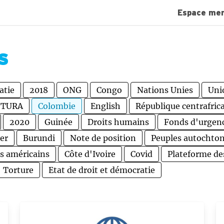
Espace me
S
atie
2018
ONG
Congo
Nations Unies
Uni
NTURA
Colombie
English
République centrafric
2020
Guinée
Droits humains
Fonds d'urgen
er
Burundi
Note de position
Peuples autochto
ts américains
Côte d'Ivoire
Covid
Plateforme de
Torture
Etat de droit et démocratie