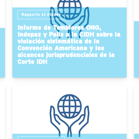
Rapports et études
Informe de Temblores ONG,
Indepaz y Paiis a la CIDH sobre la
violación sistemática de la
Convención Americana y los
alcances jurisprudenciales de la
Corte IDH