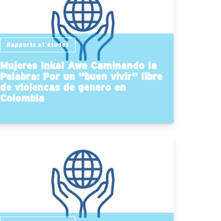
Rapports et études
Mujeres Inkal Awa Caminando la
Palabra: Por un "buen vivir" libre
de violencas de genero en
Colombia