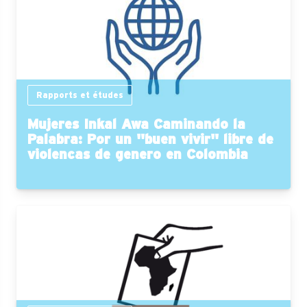
Rapports et études
Mujeres Inkal Awa Caminando la
Palabra: Por un "buen vivir" libre de
violencas de genero en Colombia