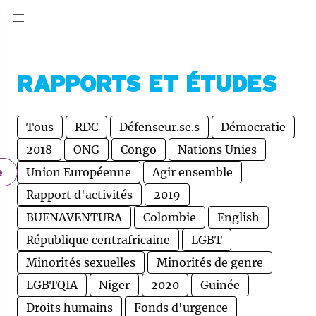
RAPPORTS ET ÉTUDES
Tous
RDC
Défenseur.se.s
Démocratie
2018
ONG
Congo
Nations Unies
Union Européenne
Agir ensemble
e
Rapport d'activités
2019
BUENAVENTURA
Colombie
English
République centrafricaine
LGBT
Minorités sexuelles
Minorités de genre
LGBTQIA
Niger
2020
Guinée
Droits humains
Fonds d'urgence