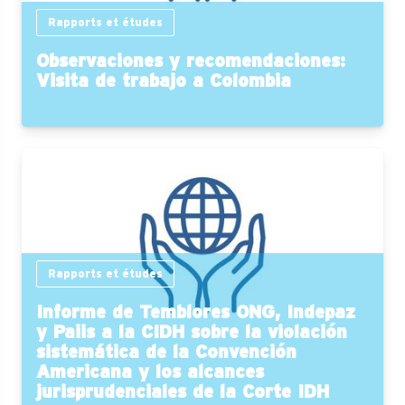
Rapports et études
Observaciones y recomendaciones:
Visita de trabajo a Colombia
Rapports et études
Informe de Temblores ONG, Indepaz
y Paiis a la CIDH sobre la violación
sistemática de la Convención
Americana y los alcances
jurisprudenciales de la Corte IDH