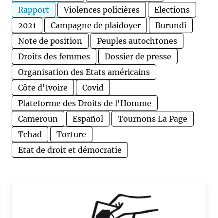
Rapport
Violences policières
Elections
2021
Campagne de plaidoyer
Burundi
Note de position
Peuples autochtones
Droits des femmes
Dossier de presse
Organisation des Etats américains
Côte d'Ivoire
Covid
Plateforme des Droits de l'Homme
Cameroun
Español
Tournons La Page
Tchad
Torture
Etat de droit et démocratie