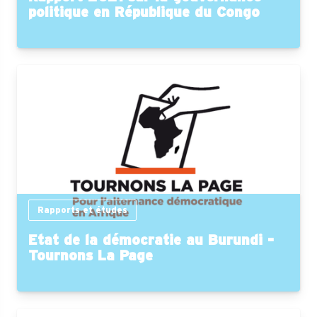
politique en République du Congo
Rapports et études
Etat de la démocratie au Burundi -
Tournons La Page