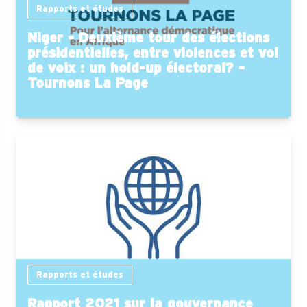
Rapports et études
Niger - Deuxième tour des élections
présidentielles, entre violences et vol
de voix : un hold-up électoral? -
Tournons La Page
Rapports et études
Rapport 2021 sur la gouvernance