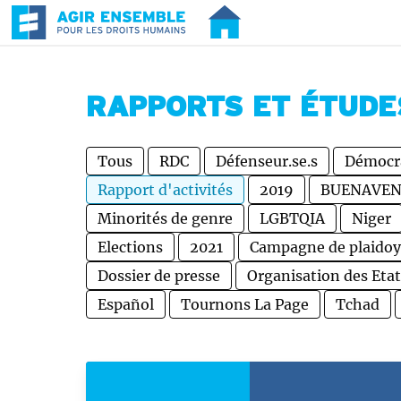
RAPPORTS ET ÉTUDE
Tous
RDC
Défenseur.se.s
Démocr
Rapport d'activités
2019
BUENAVE
Minorités de genre
LGBTQIA
Niger
Elections
2021
Campagne de plaidoy
Dossier de presse
Organisation des Eta
Español
Tournons La Page
Tchad