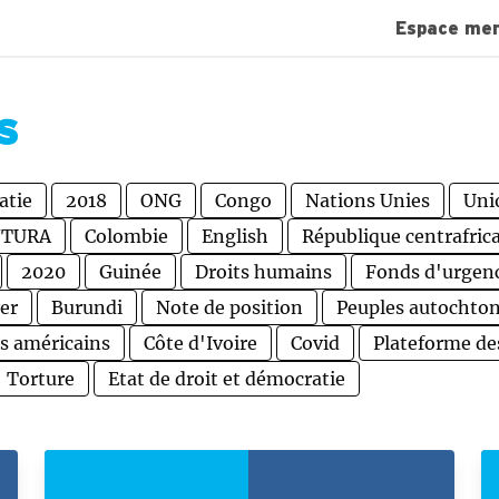
Espace me
S
atie
2018
ONG
Congo
Nations Unies
Uni
NTURA
Colombie
English
République centrafric
2020
Guinée
Droits humains
Fonds d'urgen
er
Burundi
Note de position
Peuples autochto
ts américains
Côte d'Ivoire
Covid
Plateforme de
Torture
Etat de droit et démocratie